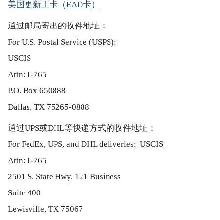
美国更新工卡（EAD卡）
通过邮局寄出的收件地址：
For U.S. Postal Service (USPS):
USCIS
Attn: I-765
P.O. Box 650888
Dallas, TX 75265-0888
通过UPS或DHL等快递方式的收件地址：
For FedEx, UPS, and DHL deliveries: USCIS
Attn: I-765
2501 S. State Hwy. 121 Business
Suite 400
Lewisville, TX 75067