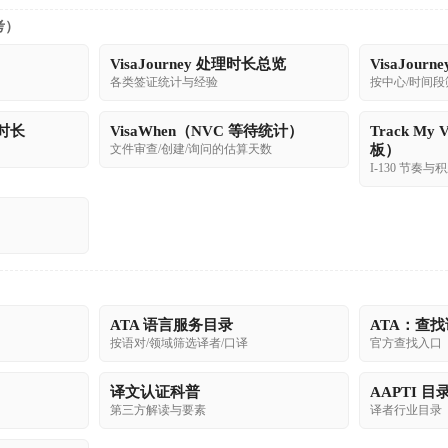
考）
VisaJourney 处理时长总览
VisaJour
各类签证统计与经验
按中心/时间段
理时长
VisaWhen（NVC 等待统计）
Track My 
文件审查/创建/询问的估算天数
板）
I-130 节奏
ATA 语言服务目录
ATA：查找
按语对/领域筛选译者/口译
官方查找入口
译文认证科普
AAPTI 目
第三方解读与要素
译者行业目录