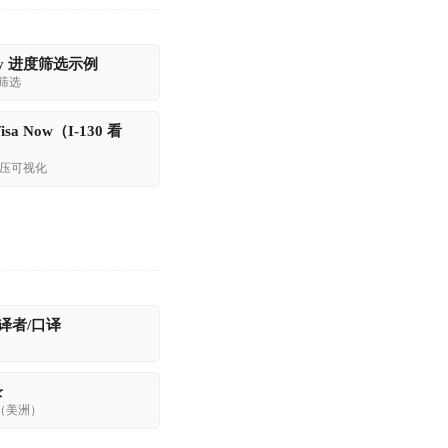
ney 进度筛选示例
筛选
Visa Now（I-130 看
与积压可视化
译者/口译
录
（美洲）