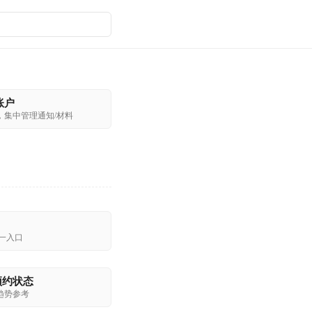
 账户
，集中管理通知/材料
一入口
预约状态
趋势参考