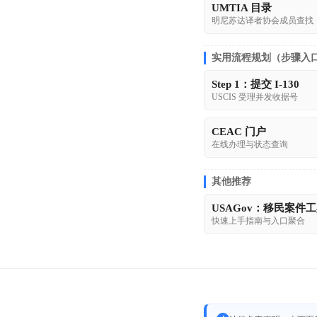
UMTIA 目录
明尼苏达译者协会成员查找
实用流程规划（步骤入
Step 1：提交 I-130
USCIS 受理并发收据号
CEAC 门户
在线办理与状态查询
其他推荐
USAGov：移民案件
快速上手指南与入口聚合