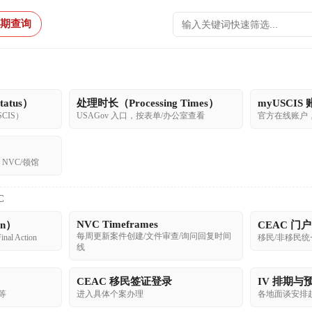
期查询
atus）
处理时长（Processing Times）
myUSCIS
CIS）
USAGov 入口，按表单/办公室查看
官方在线账户
 NVC/领馆
C
NVC Timeframes
in）
CEAC 门户
每周更新案件创建/文件审查/询问回复时间
nal Action
移民/非移民统
线
CEAC 移民签证登录
IV 排期与
 等
进入具体个案办理
各地面谈安排