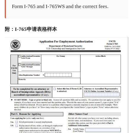
Form I-765 and I-765WS and the correct fees.
附：I-765申请表格样本