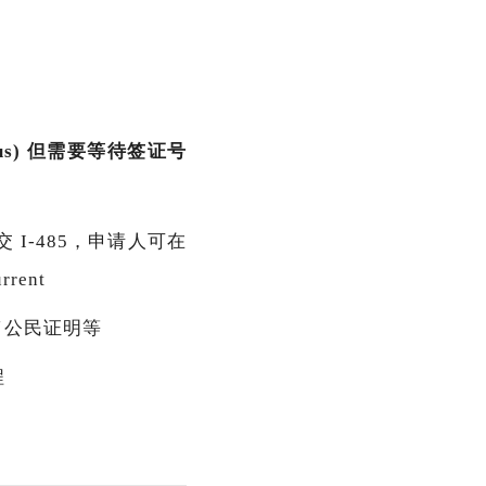
atus) 但需要等待签证号
提早提交 I-485，申请人可在
rent
姻／公民证明等
程