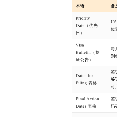
术语
含
Priority
U
Date（优先
位
日）
Visa
每
Bulletin（签
别签
证公告）
签
Dates for
签
Filing 表格
可
Final Action
签
Dates 表格
码