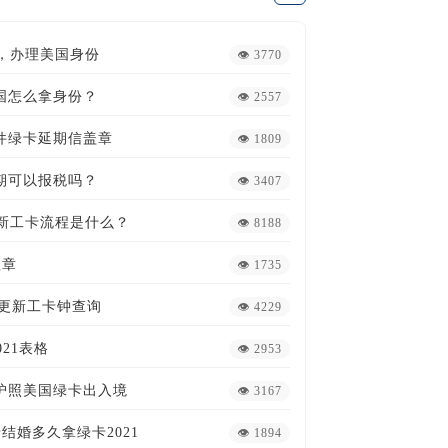
1，办理美国身份
👁 3770
国怎么拿身份？
👁 2557
条件绿卡延期信盖章
👁 1809
期可以报税吗？
👁 3407
更新工卡流程是什么？
👁 8188
盖章
👁 1735
卡更新工卡钟查询
👁 4229
021表格
👁 2953
护照美国绿卡出入境
👁 3167
卡结婚多久拿绿卡2021
👁 1894