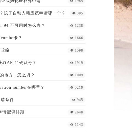
公民证或归化证补办申请
👁 1985
别？孩子自动入籍应该申请哪一个？
👁 395
？I-94 不可用时怎么办？
👁 1238
combo卡？
👁 1666
填写攻略
👁 1598
取AR-11确认号？
👁 1919
达的地方，怎么填？
👁 1009
ration number在哪里？
👁 5210
申请条件
👁 945
卡申请配偶排期
👁 2648
👁 1143