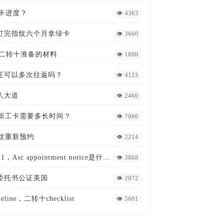
卡进度？
👁 4363
5打完指纹六个月拿绿卡
👁 3660
1绿卡二转十准备的材料
👁 1800
证可以多次往返吗？
👁 4123
八大道
👁 2460
更新工卡需要多长时间？
👁 7066
指纹重新预约
👁 2214
打完指纹后多久收到绿卡2021，Asc appointment notice是什么？
👁 3868
委托书公证美国
👁 2072
ine，二转十checklist
👁 5601