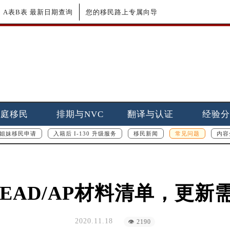
更新｜A表B表 最新日期查询
您的移民路上专属向导
家庭移民
排期与NVC
翻译与认证
经验分
姐妹移民申请
入籍后 I-130 升级服务
移民新闻
常见问题
内容
w EAD/AP材料清单，更
2020.11.18
👁 2190