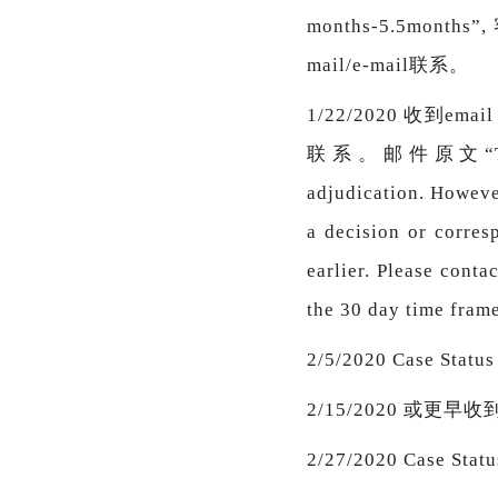
months-5.5m
mail/e-mail联系。
1/22/2020 收到
联系。邮件原文“The exped
adjudication. However
a decision or corres
earlier. Please conta
the 30 day time
2/5/2020 Case Stat
2/15/2020 或更早收到a
2/27/2020 Case Sta