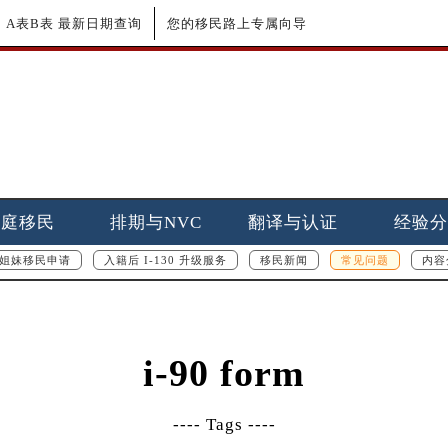
更新｜A表B表 最新日期查询
您的移民路上专属向导
家庭移民
排期与NVC
翻译与认证
经验分
姐妹移民申请
入籍后 I-130 升级服务
移民新闻
常见问题
内容
i-90 form
---- Tags ----