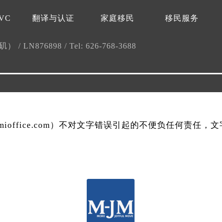
VC
翻译与认证
家庭移民
移民服务
杉矶）
/
LN876898
/
Tel: 626-768-3688
mmioffice.com）不对文字错误引起的不便负任何责任