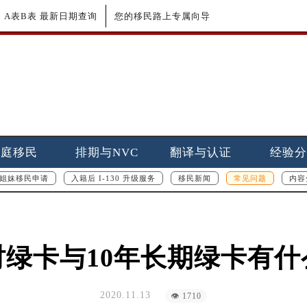
更新｜A表B表 最新日期查询
您的移民路上专属向导
家庭移民
排期与NVC
翻译与认证
经验分
姐妹移民申请
入籍后 I-130 升级服务
移民新闻
常见问题
内容
时绿卡与10年长期绿卡有什
2020.11.13
👁 1710