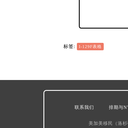
标签:
I-129F表格
联系我们
排期与N
美加美移民（洛