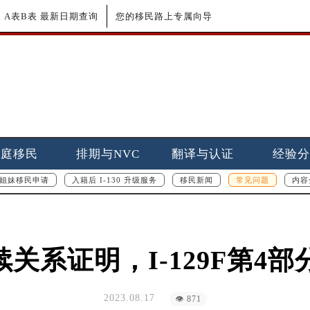
更新｜A表B表 最新日期查询
您的移民路上专属向导
家庭移民
排期与NVC
翻译与认证
经验分
姐妹移民申请
入籍后 I-130 升级服务
移民新闻
常见问题
内容
F持续关系证明，I-129F第4
2023.08.17
👁 871