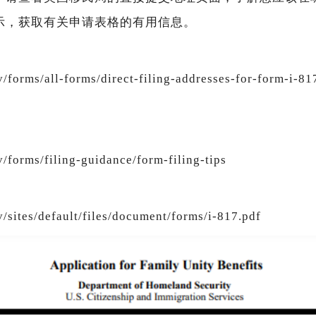
示，获取有关申请表格的有用信息。
/forms/all-forms/direct-filing-addresses-for-form-i-81
s
v/forms/filing-guidance/form-filing-tips
v/sites/default/files/document/forms/i-817.pdf