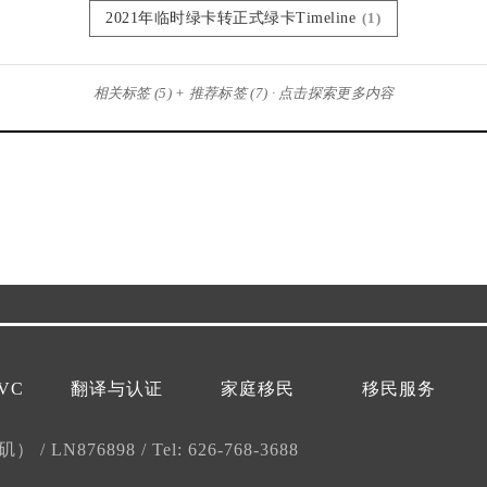
2021年临时绿卡转正式绿卡Timeline
(1)
相关标签 (5) + 推荐标签 (7) · 点击探索更多内容
VC
翻译与认证
家庭移民
移民服务
杉矶）
/
LN876898
/
Tel: 626-768-3688