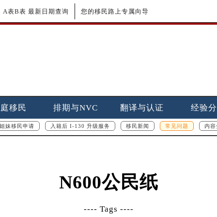
更新｜A表B表 最新日期查询
您的移民路上专属向导
家庭移民
排期与NVC
翻译与认证
经验分
姐妹移民申请
入籍后 I-130 升级服务
移民新闻
常见问题
内容
N600公民纸
---- Tags ----