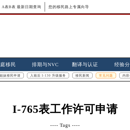
更新｜A表B表 最新日期查询
您的移民路上专属向导
家庭移民
排期与NVC
翻译与认证
经验分
姐妹移民申请
入籍后 I-130 升级服务
移民新闻
常见问题
内容
I-765表工作许可申请
---- Tags ----