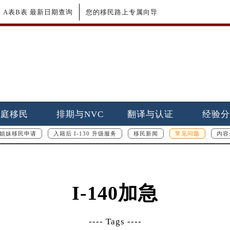
更新｜A表B表 最新日期查询
您的移民路上专属向导
家庭移民
排期与NVC
翻译与认证
经验分
姐妹移民申请
入籍后 I-130 升级服务
移民新闻
常见问题
内容
I-140加急
---- Tags ----