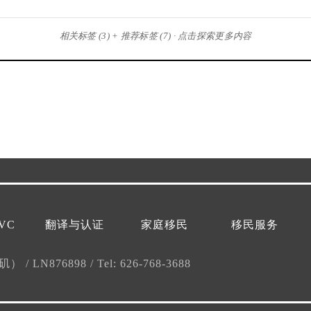
相关标签 (3) + 推荐标签 (7) · 点击探索更多内容
VC
翻译与认证
家庭移民
移民服务
杉矶）
/
LN876898
/
Tel: 626-768-3688