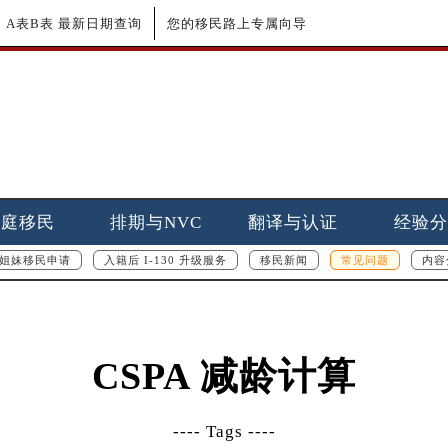
更新｜A表B表 最新日期查询
您的移民路上专属向导
家庭移民
排期与NVC
翻译与认证
经验分
姐妹移民申请
入籍后 I-130 升级服务
移民新闻
常见问题
内容
CSPA 减龄计算
---- Tags ----