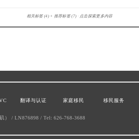
相关标签 (4) + 推荐标签 (7) · 点击探索更多内容
VC
翻译与认证
家庭移民
移民服务
杉矶）
/
LN876898
/
Tel: 626-768-3688