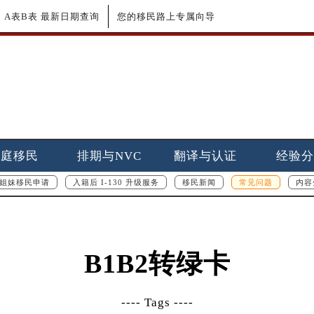
更新｜A表B表 最新日期查询
您的移民路上专属向导
家庭移民
排期与NVC
翻译与认证
经验分
姐妹移民申请
入籍后 I-130 升级服务
移民新闻
常见问题
内容
B1B2转绿卡
---- Tags ----