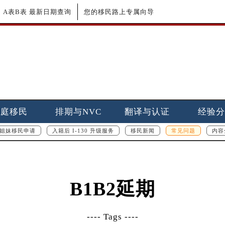
更新｜A表B表 最新日期查询
您的移民路上专属向导
家庭移民
排期与NVC
翻译与认证
经验分
姐妹移民申请
入籍后 I-130 升级服务
移民新闻
常见问题
内容
B1B2延期
---- Tags ----