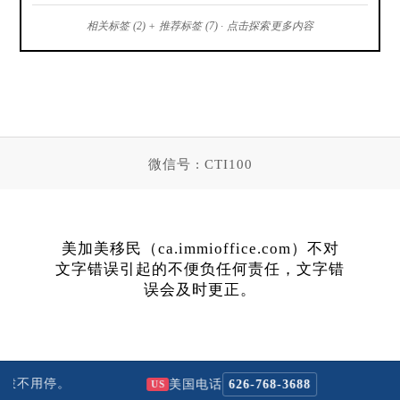
相关标签 (2) + 推荐标签 (7) · 点击探索更多内容
微信号 : CTI100
美加美移民（ca.immioffice.com）不对
文字错误引起的不便负任何责任，文字错
误会及时更正。
拨不用停。
N
美国电话
626-768-3688
US