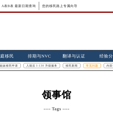
更新｜A表B表 最新日期查询
您的移民路上专属向导
家庭移民
排期与NVC
翻译与认证
经验分
姐妹移民申请
入籍后 I-130 升级服务
移民新闻
常见问题
内容
领事馆
---- Tags ----