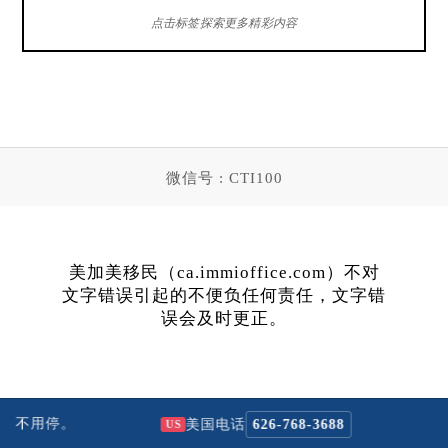
点击标签探索更多精彩内容
微信号 : CTI100
美加美移民（ca.immioffice.com）不对
文字错误引起的不便负任何责任，文字错
误会及时更正。
拨不用停。
N
美国电话
626-768-3688
US