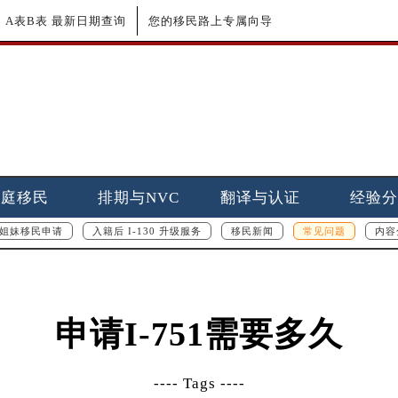
更新｜A表B表 最新日期查询
您的移民路上专属向导
家庭移民
排期与NVC
翻译与认证
经验分
姐妹移民申请
入籍后 I-130 升级服务
移民新闻
常见问题
内容
申请I-751需要多久
---- Tags ----