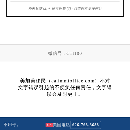
相关标签 (2) + 推荐标签 (7) · 点击探索更多内容
微信号 : CTI100
美加美移民（ca.immioffice.com）不对
文字错误引起的不便负任何责任，文字错
误会及时更正。
拨不用停。
N-
美国电话
626-768-3688
US