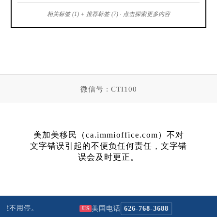
相关标签 (1) + 推荐标签 (7) · 点击探索更多内容
微信号 : CTI100
美加美移民（ca.immioffice.com）不对
文字错误引起的不便负任何责任，文字错
误会及时更正。
拨不用停。
N
美国电话
626-768-3688
US