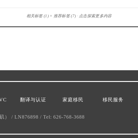
相关标签 (1) + 推荐标签 (7) · 点击探索更多内容
VC
翻译与认证
家庭移民
移民服务
杉矶）
/
LN876898
/
Tel: 626-768-3688