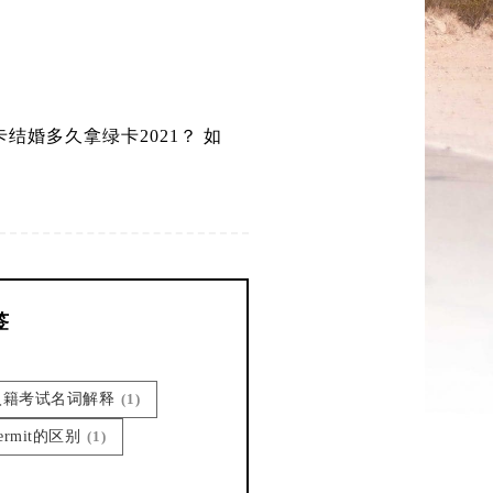
绿卡结婚多久拿绿卡2021？ 如
签
国入籍考试名词解释
(1)
permit的区别
(1)